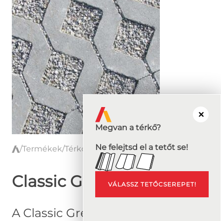
Megvan a térkő?
Ne felejtsd el a tetőt se!
/
Termékek
/
Térkő
/
Classic Green
T
e
r
Classic Green
VÁLASSZ TETŐCSEREPET!
r
á
A Classic Green gyeprács a
n