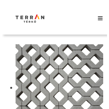
Ugrás
a
tartalomhoz