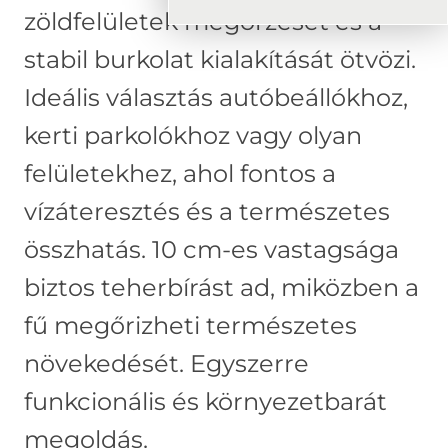
T
zöldfelületek megőrzését és a
é
stabil burkolat kialakítását ötvözi.
r
k
Ideális választás autóbeállókhoz,
ő
kerti parkolókhoz vagy olyan
felületekhez, ahol fontos a
vízáteresztés és a természetes
összhatás. 10 cm-es vastagsága
biztos teherbírást ad, miközben a
fű megőrizheti természetes
növekedését. Egyszerre
funkcionális és környezetbarát
megoldás.