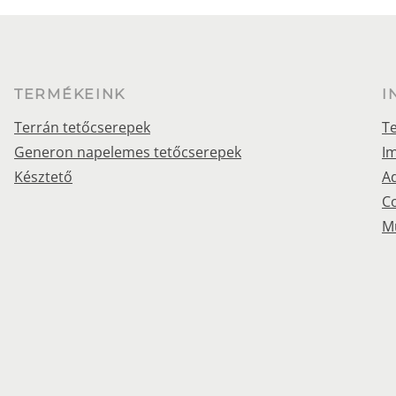
TERMÉKEINK
I
Terrán tetőcserepek
Te
Generon napelemes tetőcserepek
I
Késztető
Ad
Co
M