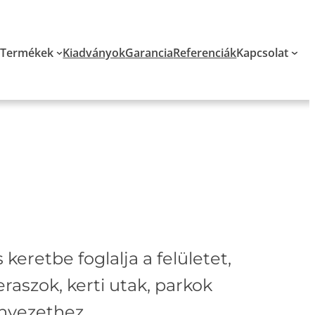
Termékek
Kiadványok
Garancia
Referenciák
Kapcsolat
keretbe foglalja a felületet,
eraszok, kerti utak, parkok
rnyezethez.