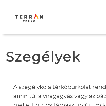
Ugrás
a
tartalomhoz
Szegélyek
A szegélykő a térkőburkolat rendez
amin túl a virágágyás vagy az oázi
mellett biztos támaszt nyújt, mi