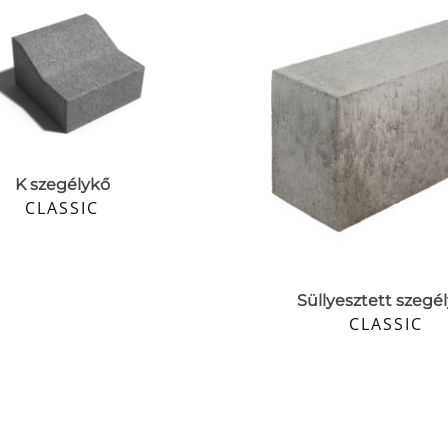
K szegélykő
CLASSIC
Süllyesztett szegé
CLASSIC