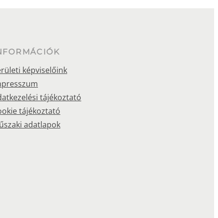
NFORMÁCIÓK
rületi képviselőink
mpresszum
atkezelési tájékoztató
okie tájékoztató
űszaki adatlapok