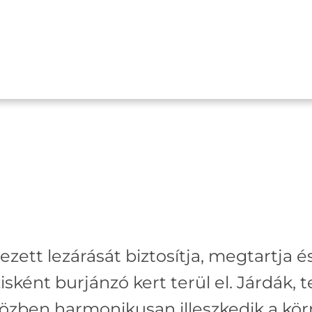
ett lezárását biztosítja, megtartja és 
sként burjánzó kert terül el. Járdák, t
közben harmonikusan illeszkedik a kö