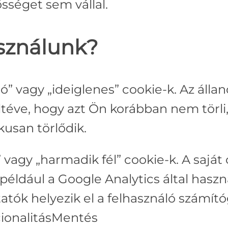
sséget sem vállal.
asználunk?
dó” vagy „ideiglenes” cookie-k. Az áll
ltéve, hogy azt Ön korábban nem törli,
usan törlődik.
 vagy „harmadik fél” cookie-k. A saját 
például a Google Analytics által haszná
ltatók helyezik el a felhasználó szám
ionalitásMentés