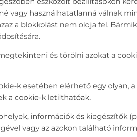
észőben eszközölt beállításokon keresz
nné vagy használhatatlanná válnak mi
az a blokkolást nem oldja fel. Bármiko
dosítására.
egtekinteni és törölni azokat a cook
ookie-k esetében elérhető egy olyan, a
k a cookie-k letilthatóak.
bhelyek, információk és kiegészítők (
ségével vagy az azokon található infor