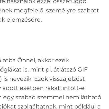
 felhasználók ezzel összefüggő
sének megfelelő, személyre szabott
nak elemzésére.
atba Önnel, akkor ezek
ákat is, mint pl. átlátszó GIF
) is nevezik. Ezek visszajelzést
 adott esetben rákattintott-e
ban egy szabad szemmel nem látható
ciókat szolgáltatnak, mint például a