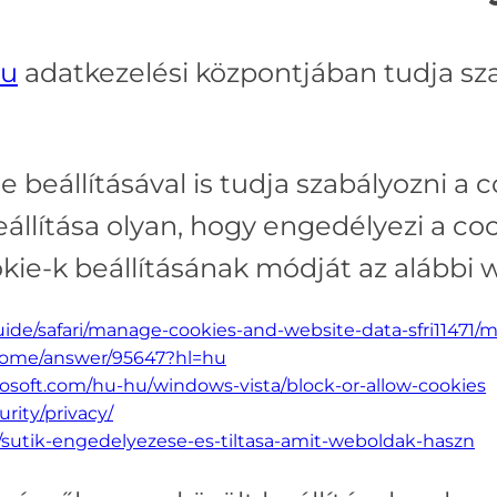
hu
adatkezelési központjában tudja sza
 beállításával is tudja szabályozni a c
lítása olyan, hogy engedélyezi a coo
ie-k beállításának módját az alábbi w
uide/safari/manage-cookies-and-website-data-sfri11471/
hrome/answer/95647?hl=hu
osoft.com/hu-hu/windows-vista/block-or-allow-cookies
rity/privacy/
b/sutik-engedelyezese-es-tiltasa-amit-weboldak-haszn