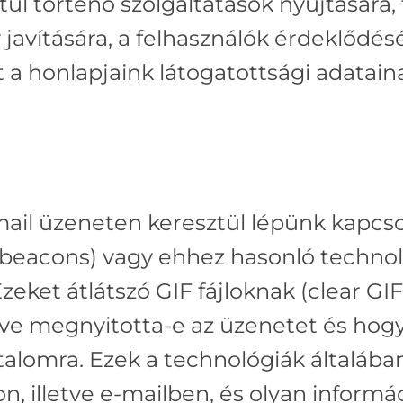
ül történő szolgáltatások nyújtására,
 javítására, a felhasználók érdeklődé
t a honlapjaink látogatottsági adatai
 üzeneten keresztül lépünk kapcsol
eacons) vagy ehhez hasonló technológi
Ezeket átlátszó GIF fájloknak (clear GIF
tve megnyitotta-e az üzenetet és hogy
rtalomra. Ezek a technológiák általá
n, illetve e-mailben, és olyan informá