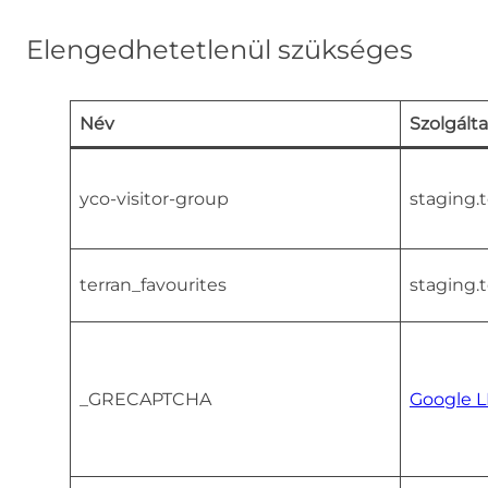
Elengedhetetlenül szükséges
Név
Szolgált
yco-visitor-group
staging.
terran_favourites
staging.
_GRECAPTCHA
Google 