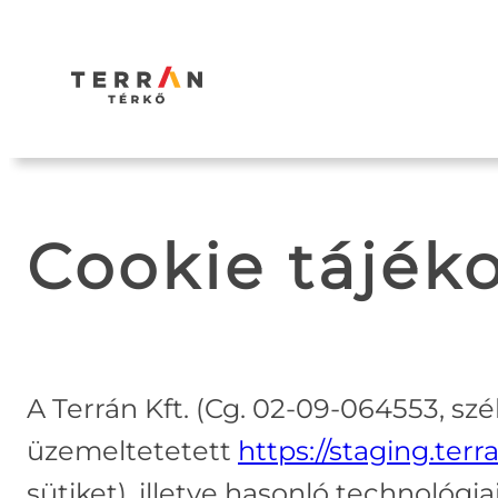
Ugrás
a
tartalomhoz
Cookie tájék
A Terrán Kft. (Cg. 02-09-064553, szé
üzemeltetetett
https://staging.terr
sütiket), illetve hasonló technológ