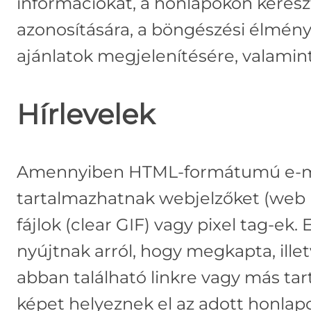
információkat, a honlapokon kereszt
azonosítására, a böngészési élmény
ajánlatok megjelenítésére, valamin
Hírlevelek
Amennyiben HTML-formátumú e-mail
tartalmazhatnak webjelzőket (web b
fájlok (clear GIF) vagy pixel tag-ek. 
nyújtnak arról, hogy megkapta, ille
abban található linkre vagy más ta
képet helyeznek el az adott honlapo