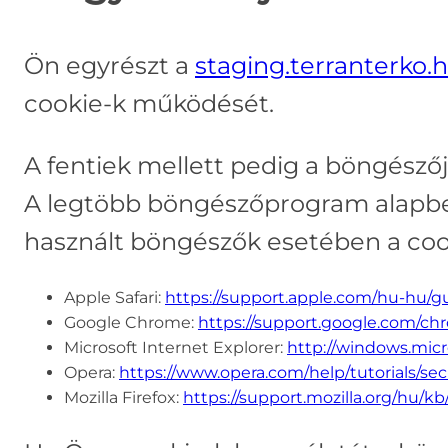
Ön egyrészt a
staging.terranterko.
cookie-k működését.
A fentiek mellett pedig a böngészője
A legtöbb böngészőprogram alapbeál
használt böngészők esetében a cook
Apple Safari:
https://support.apple.com/hu-hu/g
Google Chrome:
https://support.google.com/c
Microsoft Internet Explorer:
http://windows.micr
Opera:
https://www.opera.com/help/tutorials/secu
Mozilla Firefox:
https://support.mozilla.org/hu/k