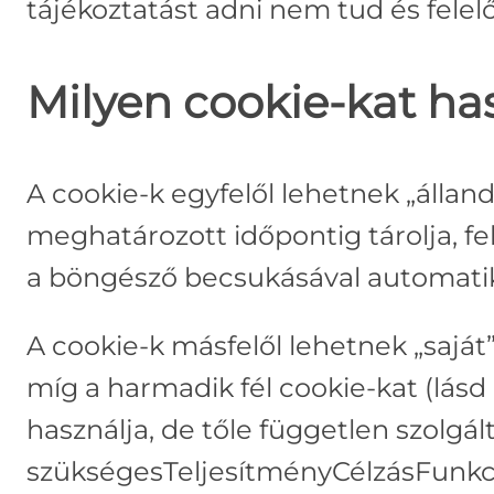
tájékoztatást adni nem tud és felelő
Milyen cookie-kat h
A cookie-k egyfelől lehetnek „állan
meghatározott időpontig tárolja, fe
a böngésző becsukásával automatik
A cookie-k másfelől lehetnek „saját”
míg a harmadik fél cookie-kat (lásd 
használja, de tőle független szolgá
szükségesTeljesítményCélzásFunkc