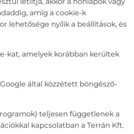
tül letiltja, akkor a honlapok vagy
ndaddig, amíg a cookie-k
r lehetősége nyílik a beállítások, és
ie-kat, amelyek korábban kerültek
 Google által közzétett böngésző-
programok) teljesen függetlenek a
mációkkal kapcsolatban a Terrán Kft.