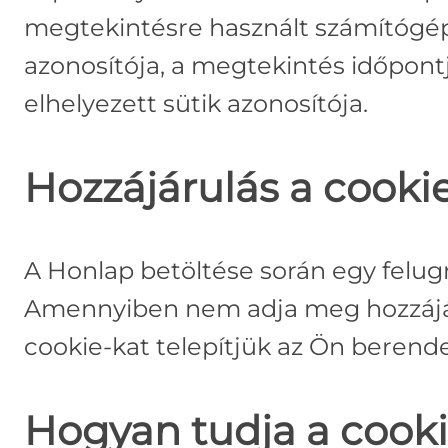
megtekintésre használt számítógép
azonosítója, a megtekintés időpontj
elhelyezett sütik azonosítója.
Hozzájárulás a cooki
A Honlap betöltése során egy felug
Amennyiben nem adja meg hozzájár
cookie-kat telepítjük az Ön berende
Hogyan tudja a cooki