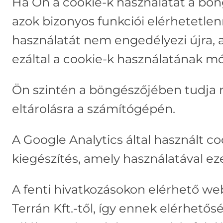
Ha Ön a cookie-k használatát a böng
azok bizonyos funkciói elérhetetle
használatát nem engedélyezi újra, az
ezáltal a cookie-k használatának mó
Ön szintén a böngészőjében tudja m
eltárolásra a számítógépén.
A Google Analytics által használt c
kiegészítés, amely használatával eze
A fenti hivatkozásokon elérhető we
Terrán Kft.-től, így ennek elérhető