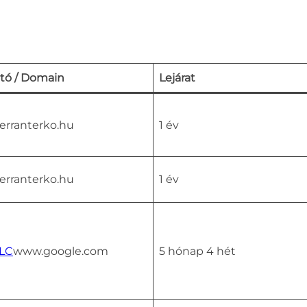
ató / Domain
Lejárat
terranterko.hu
1 év
terranterko.hu
1 év
LLC
www.google.com
5 hónap 4 hét