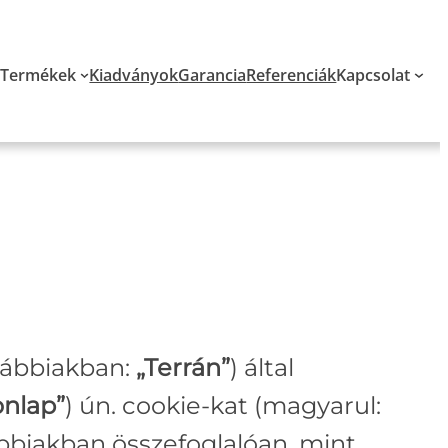
Termékek
Kiadványok
Garancia
Referenciák
Kapcsolat
ovábbiakban:
„Terrán”
) által
nlap”
) ún. cookie-kat (magyarul:
ábbiakban összefoglalóan, mint