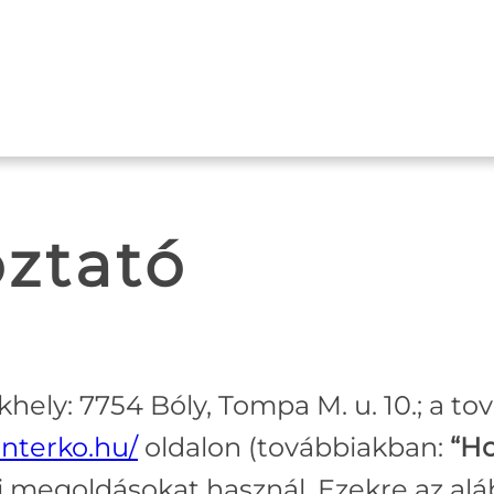
oztató
khely: 7754 Bóly, Tompa M. u. 10.; a t
anterko.hu/
oldalon (továbbiakban:
“Ho
iai megoldásokat használ. Ezekre az al